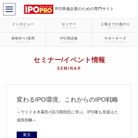
IPO準備企業のための専門サイト
インタビュー
セミナー
上場までの道のり
NEWS
SEMINAR
CALENDAR
体制作り/採用
IPO用語集
サポーターズ
CARRIER
GLOSSARY
SUPPORTERS
セミナー/イベント情報
変わるIPO環境、これからのIPO戦略
～ウリドキ木暮氏×QLS雨田氏に学ぶ、IPO後も見据えた
成長戦略～
東京