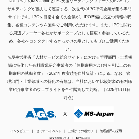
No1（※）のMS-JapanとIPO支援リーディングファームのAGSコン
サルティングが協力して運営する、次世代のIPO準備企業が集う専門
サイトです。IPOを目指す全ての企業が、IPO準備に役立つ情報の収
集、各種コンテンツを無料でご利用いただけます。また、IPOに関わ
る周辺プレーヤー各社がサポーターズとして幅広く参加しているた
め、各社へコンタクトするきっかけの場としてもぜひご活用くださ
い。
※厚生労働省「人材サービス総合サイト」における管理部門・士業領
域に特化した有料職業紹介事業者の「無期雇用および4ヶ月以上の有
期雇用の就職者数」（2024年度実績を自社集計）による。なお、管
理部門・士業領域への特化の有無は、当社において比較対象の有料職
業紹介事業者のウェブサイトを全件閲覧して判断。（2025年8月1日
時点）
X
インタビュー
セミナー/イベント
上場までの道のり
管理部門の採用
IPOの体制作り
IPO用語集