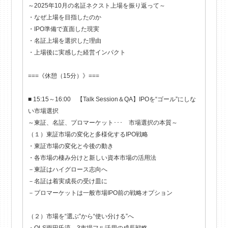
～2025年10月の名証ネクスト上場を振り返って～
・なぜ上場を目指したのか
・IPO準備で直面した現実
・名証上場を選択した理由
・上場後に実感した経営インパクト
===《休憩（15分）》===
■ 15:15～16:00 【Talk Session＆QA】IPOを“ゴール”にしな
い市場選択
～東証、名証、プロマーケット･･･ 市場選択の本質～
（１）東証市場の変化と多様化するIPO戦略
・東証市場の変化と今後の動き
・各市場の棲み分けと新しい資本市場の活用法
－東証はハイグロース志向へ
－名証は着実成長の受け皿に
－プロマーケットは一般市場IPO前の戦略オプション
（２）市場を“選ぶ”から“使い分ける”へ
・QLS雨田氏流、3市場フル活用の成長戦略