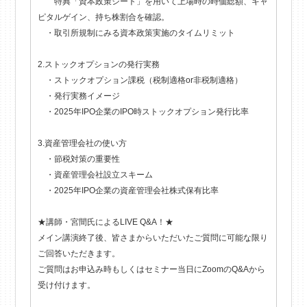
特典「資本政策シート」を用いて上場時の時価総額、キャ
ピタルゲイン、持ち株割合を確認。
・取引所規制にみる資本政策実施のタイムリミット
2.ストックオプションの発行実務
・ストックオプション課税（税制適格or非税制適格）
・発行実務イメージ
・2025年IPO企業のIPO時ストックオプション発行比率
3.資産管理会社の使い方
・節税対策の重要性
・資産管理会社設立スキーム
・2025年IPO企業の資産管理会社株式保有比率
★講師・宮間氏によるLIVE Q&A！★
メイン講演終了後、皆さまからいただいたご質問に可能な限り
ご回答いただきます。
ご質問はお申込み時もしくはセミナー当日にZoomのQ&Aから
受け付けます。