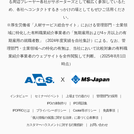
る周辺プレーヤー各社がサポーターズとして幅広く参加しているた
め、各社へコンタクトするきっかけの場としてもぜひご活用くださ
い。
※厚生労働省「人材サービス総合サイト」における管理部門・士業領
域に特化した有料職業紹介事業者の「無期雇用および4ヶ月以上の有
期雇用の就職者数」（2024年度実績を自社集計）による。なお、管
理部門・士業領域への特化の有無は、当社において比較対象の有料職
業紹介事業者のウェブサイトを全件閲覧して判断。（2025年8月1日
時点）
X
インタビュー
セミナー/イベント
上場までの道のり
管理部門の採用
IPOの体制作り
IPO用語集
IPOPROとは
プライバシーポリシー
Cookie等ポリシー
免責事項
「個人情報の保護に関する法律」に基づく公表事項
カスタマーハラスメントに対する行動指針
お問い合わせ