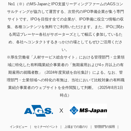
No1（※）のMS-JapanとIPO支援リーディングファームのAGSコン
サルティングが協力して運営する、次世代のIPO準備企業が集う専門
サイトです。IPOを目指す全ての企業が、IPO準備に役立つ情報の収
集、各種コンテンツを無料でご利用いただけます。また、IPOに関わ
る周辺プレーヤー各社がサポーターズとして幅広く参加しているた
め、各社へコンタクトするきっかけの場としてもぜひご活用くださ
い。
※厚生労働省「人材サービス総合サイト」における管理部門・士業領
域に特化した有料職業紹介事業者の「無期雇用および4ヶ月以上の有
期雇用の就職者数」（2024年度実績を自社集計）による。なお、管
理部門・士業領域への特化の有無は、当社において比較対象の有料職
業紹介事業者のウェブサイトを全件閲覧して判断。（2025年8月1日
時点）
X
インタビュー
セミナー/イベント
上場までの道のり
管理部門の採用