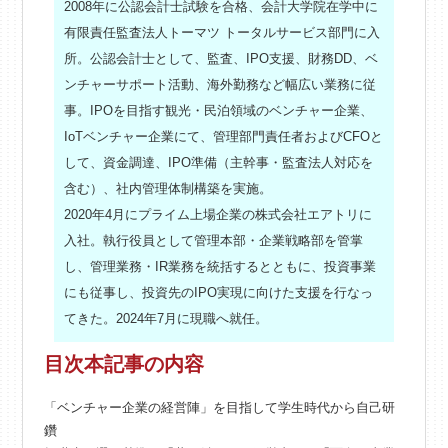
2008年に公認会計士試験を合格、会計大学院在学中に
有限責任監査法人トーマツ トータルサービス部門に入
所。公認会計士として、監査、IPO支援、財務DD、ベ
ンチャーサポート活動、海外勤務など幅広い業務に従
事。IPOを目指す観光・民泊領域のベンチャー企業、
IoTベンチャー企業にて、管理部門責任者およびCFOと
して、資金調達、IPO準備（主幹事・監査法人対応を
含む）、社内管理体制構築を実施。
2020年4月にプライム上場企業の株式会社エアトリに
入社。執行役員として管理本部・企業戦略部を管掌
し、管理業務・IR業務を統括するとともに、投資事業
にも従事し、投資先のIPO実現に向けた支援を行なっ
てきた。2024年7月に現職へ就任。
目次
本記事の内容
「ベンチャー企業の経営陣」を目指して学生時代から自己研
鑽