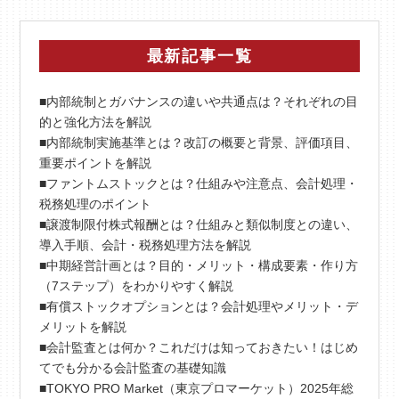
最新記事一覧
■内部統制とガバナンスの違いや共通点は？それぞれの目
的と強化方法を解説
■内部統制実施基準とは？改訂の概要と背景、評価項目、
重要ポイントを解説
■ファントムストックとは？仕組みや注意点、会計処理・
税務処理のポイント
■譲渡制限付株式報酬とは？仕組みと類似制度との違い、
導入手順、会計・税務処理方法を解説
■中期経営計画とは？目的・メリット・構成要素・作り方
（7ステップ）をわかりやすく解説
■有償ストックオプションとは？会計処理やメリット・デ
メリットを解説
■会計監査とは何か？これだけは知っておきたい！はじめ
てでも分かる会計監査の基礎知識
■TOKYO PRO Market（東京プロマーケット）2025年総